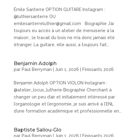
Émile Santerre OPTION GUITARE Instagram :
@luthiersanterre OU
emilesanterreluthier@gmail.com Biographie J’ai
toujours eu accès à un atelier de menuiserie à la
maison ; le travail du bois ne m’a donc jamais été
étranger. La guitare, elle aussi, a toujours fait...
Benjamin Adolph
par
Paul Berryman
|
Juin 1, 2026
|
Finissants 2026
Benjamin Adolph OPTION VIOLON Instagram :
@atelier_locus_lutherie Biographie Cherchant à
changer un peu d’air et initialement intéressé par
l’organologie et l’ergonomie, je suis arrivé à l’ENL
d’une formation académique et professionnelle en...
Baptiste Saliou-Glo
par
Paul Berryman
|
Juin 1, 2026
|
Finissants 2026