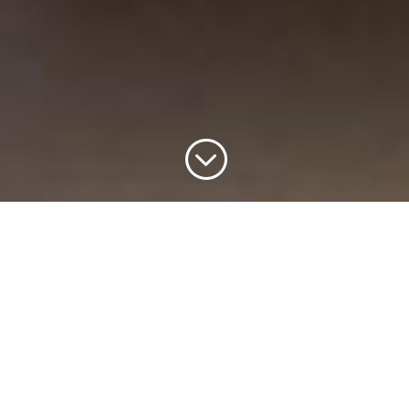
;
Deviens artisan luthier!
Le Cégep Limoilou offre le
programme collégial
Techniques de métiers d’art,
profil Lutherie, en partenariat
avec l’École nationale de