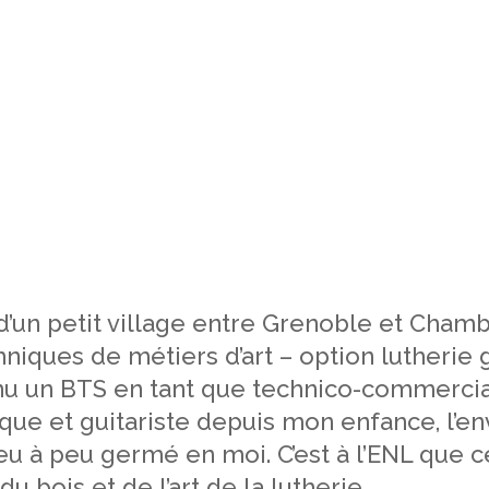
 d’un petit village entre Grenoble et Chamb
iques de métiers d’art – option lutherie g
enu un BTS en tant que technico-commerci
ique et guitariste depuis mon enfance, l’en
u à peu germé en moi. C’est à l’ENL que c
du bois et de l’art de la lutherie.